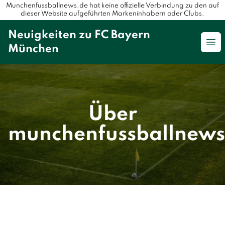
Munchenfussballnews.de hat keine offizielle Verbindung zu den auf
dieser Website aufgeführten Markeninhabern oder Clubs.
Neuigkeiten zu FC Bayern
Op
München
Über
munchenfussballnews