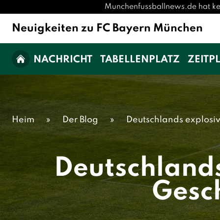
Munchenfussballnews.de hat kei
Neuigkeiten zu FC Bayern München
NACHRICHT
TABELLENPLATZ
ZEITP
Heim
»
Der Blog
»
Deutschlands explosiv
Deutschlands
Gesc